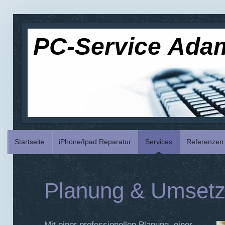
PC-Service Ada
Startseite
iPhone/Ipad Reparatur
Services
Referenzen
Planung & Umset
Mit einer professionellen Planung, einer