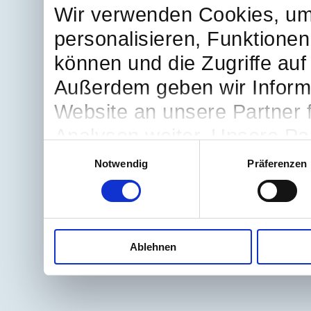
Wir verwenden Cookies, um
personalisieren, Funktionen
können und die Zugriffe auf
Außerdem geben wir Inform
Website an unsere Partner 
Analysen weiter. Unsere Par
Einwilligungsauswahl
möglicherweise mit weitere
Notwendig
Präferenzen
bereitgestellt haben oder d
Dienste gesammelt haben.
Ablehnen